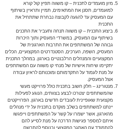
מיון מועמדים לתכנית – קו משווה תפיץ קול קורא
למועמדים, תסנן את המתאימים, תמיין ותראיין בשיתוף
עם המעסיק עד להגעה לקבוצה נבחרת שתתחיל את
התכנית
ביצוע התכנית – קו משווה תנחה ותעביר את התכנים
בשיתוף עם המעסיק, במשרדי המעסיק ותוך היכרות
גבוהה של המשתתפים את התרבות הארגונית של
המעסיק, השפה, הערכים, הסטנדרטים המקצועיים, הכלים
המקצועיים והמנהלים הרלבנטיים בארגון. במהלך התכנית
יתקיימו שיחות אישיות של מנחי קו משווה עם המשתתפים
על מנת לעמוד על התקדמותם ומוכנותם לראיון עבודה
אצל המעסיק.
מנטורינג – חלק חשוב בתכנית כולל פרוייקט מעשי
שהמשתתפים יצטרכו לבצע בצוותים, הנוגע לפעילות
מקצועית שאופיינית לעובדים חדשים בארגון. הפרוייקטים
יינתנו למשתתפים בשלב מוקדם בתכנית על ידי מנהלים
מהארגון, אשר ישמרו על קשר על המשתתפים וייפגשו
איתם למספר פגישות הדרכה על מנת לסייע להם
להתמודד עם האתגר המקצועי ובנוסף להתרשם