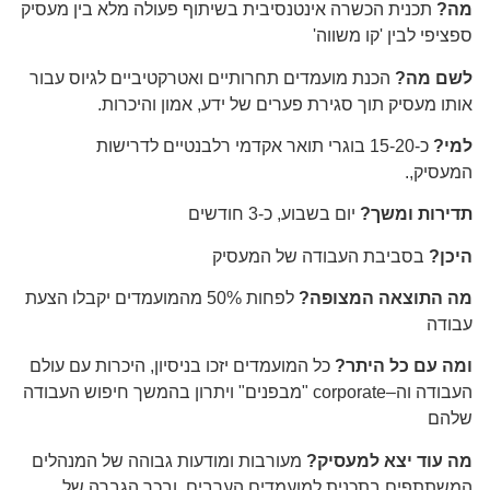
מה?
תכנית הכשרה אינטנסיבית בשיתוף פעולה מלא בין מעסיק
ספציפי לבין 'קו משווה'
לשם מה?
הכנת מועמדים תחרותיים ואטרקטיביים לגיוס עבור
אותו מעסיק תוך סגירת פערים של ידע, אמון והיכרות.
למי?
כ-15-20 בוגרי תואר אקדמי רלבנטיים לדרישות
המעסיק,.
תדירות ומשך?
יום בשבוע, כ-3 חודשים
היכן?
בסביבת העבודה של המעסיק
מה התוצאה המצופה?
לפחות 50% מהמועמדים יקבלו הצעת
עבודה
ומה עם כל היתר?
כל המועמדים יזכו בניסיון, היכרות עם עולם
העבודה וה–corporate "מבפנים" ויתרון בהמשך חיפוש העבודה
שלהם
מה עוד יצא למעסיק?
מעורבות ומודעות גבוהה של המנהלים
המשתתפים בתכנית למועמדים הערבים, ובכך הגברה של