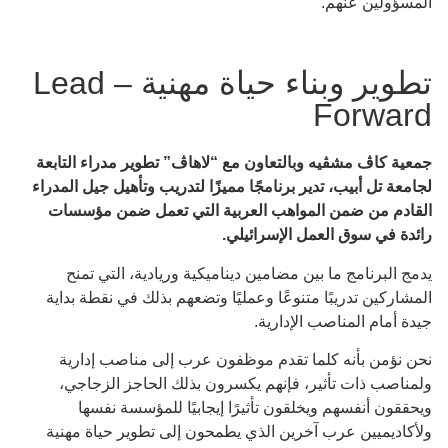
المسؤولين عنهم.
تطوير وبناء حياة مهنية – Lead
Forward
جمعية كاڤ مشڤيه وبالتعاون مع “لاهاڤ” تطوير مدراء التابعة
لجامعة تل أبيب، تدير برنامجًا مميزًا لتدريب وتأهيل جيل المدراء
القادم من ضمن المواهب العربية التي تعمل ضمن مؤسسات
رائدة في سوق العمل الإسرائيلي.
يدمج البرنامج ما بين مضامين ديناميكية وريادية، التي تمنح
المشاركين تدريبًا متنوعًا وعمليًا وتضعهم بذلك في نقطة بداية
جيدة أمام المناصب الإدارية.
نحن نؤمن بأنه كلما تقدم موظفون عرب إلى مناصب إدارية
ولمناصب ذات تأثير، فإنهم يكسرون بذلك الحاجز الزجاجي،
ويحققون أنفسهم ويخلقون تأثيرًا إيجابيًا للمؤسسة نفسها
ولأكاديميين عرب آخرين الذي يطمحون إلى تطوير حياة مهنية