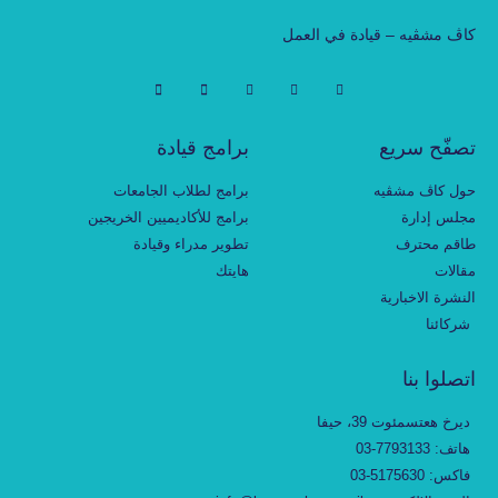
كاڤ مشڤيه – قيادة في العمل
تصفّح سريع
برامج قيادة
حول كاڤ مشڤيه
برامج لطلاب الجامعات
مجلس إدارة
برامج للأكاديميين الخريجين
طاقم محترف
تطوير مدراء وقيادة
مقالات
هايتك
النشرة الاخبارية
شركائنا
اتصلوا بنا
ديرخ هعتسمئوت 39، حيفا
هاتف: 7793133-03
فاكس: 5175630-03