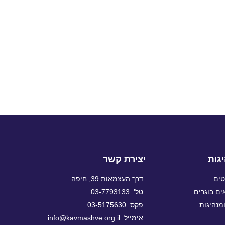
גות
יצירת קשר
טים
דרך העצמאות 39, חיפה
ם בוגרים
טל': 03-7793133
מנהיגות
פקס: 03-5175630
אימייל: info@kavmashve.org.il